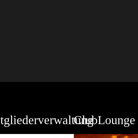
tgliederverwaltung
ClubLounge