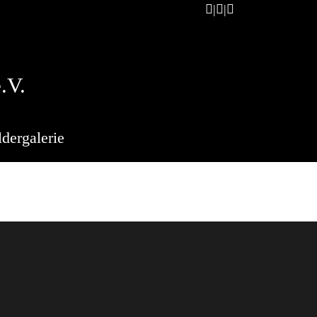
.V.
ldergalerie