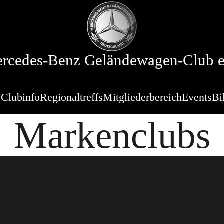
rcedes-Benz Geländewagen-Club e
s
Clubinfo
Regionaltreffs
Mitgliederbereich
Events
Bi
Markenclubs