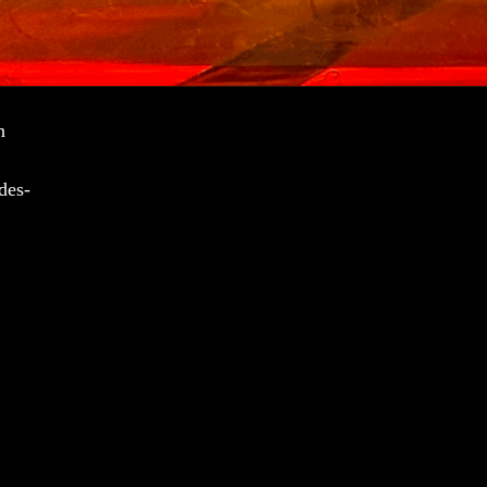
n
des-