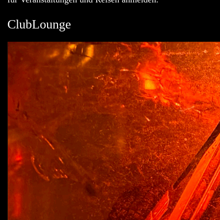
ClubLounge