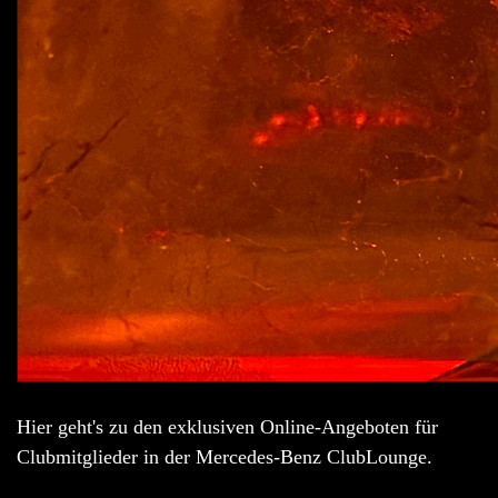
Hier geht's zu den exklusiven Online-Angeboten für
Clubmitglieder in der Mercedes-Benz ClubLounge.