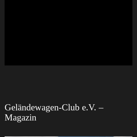
Geländewagen-Club e.V. –
MERCEDES-BENZ GELÄNDEWAGEN-CLUB E.V.
Magazin
Impressionen vom