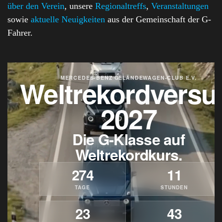
über den Verein
, unsere
Regionaltreffs
,
Veranstaltungen
sowie
aktuelle Neuigkeiten
aus der Gemeinschaft der G-
Fahrer.
MERCEDES-BENZ GELÄNDEWAGEN-CLUB E.V.
Weltrekordversu
2027
Die G-Klasse auf
Weltrekordkurs.
274
11
TAGE
STUNDEN
23
39