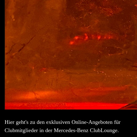
Hier geht's zu den exklusiven Online-Angeboten für
Clubmitglieder in der Mercedes-Benz ClubLounge.