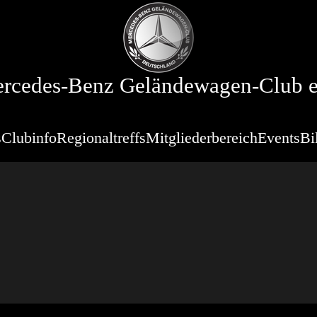
rcedes-Benz Geländewagen-Club e
s
Clubinfo
Regionaltreffs
Mitgliederbereich
Events
Bi