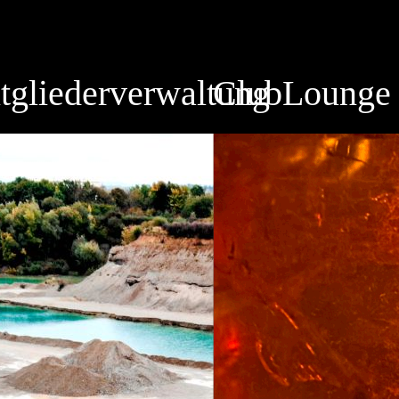
tgliederverwaltung
ClubLounge