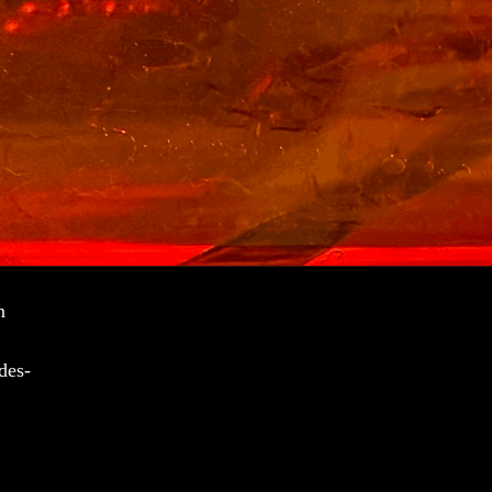
n
des-