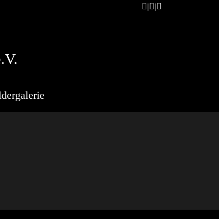
.V.
ldergalerie