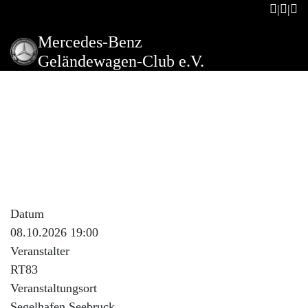
Mercedes-Benz
Geländewagen-Club e.V.
RT83 Stammtisch im
Hafenwirt Seebruck. Bei
Schönwetter zusätzlich ab
17:00 Techniksprechstunde
in Grabenstätt
Datum
08.10.2026 19:00
Veranstalter
RT83
Veranstaltungsort
Segelhafen Seebruck