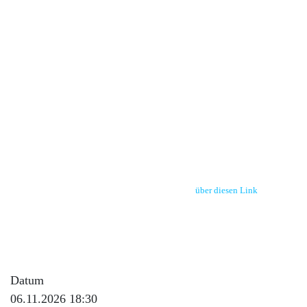
im Gasthaus "Linde" in Biberach, Erzbach 11, 77781 Biberach
Themen:
a)Neuigkeiten rund um den UCG und das Thema Unimog
b) Bildvortrag von Florian Rösch: 2 Monate mit dem Unimog in Island
PS: bitte wenn möglich eine
kurze Anmeldung
a)
über diesen Link
oder b)
per Mail an gerhard.grosse@unimog-club-gaggenau.de oder c) WhatsApp
0171 7587088 damit wir besser die Gastronomie und Plätze kalkulieren
können - vielen Dank!
Datum
06.11.2026 18:30