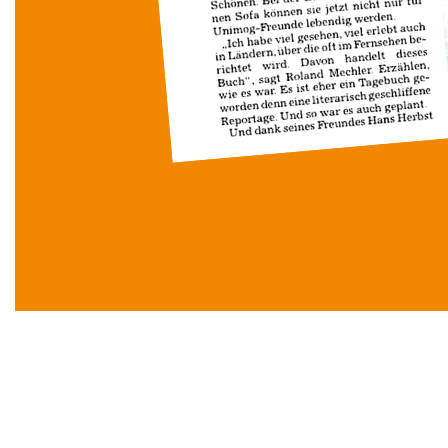
Stammtisch mit Vortrag
Beschreibung der Veranstaltung
Herzliche Einladung zum Stammtisch am Freitag,
15. Januar 2027 um
19.00h