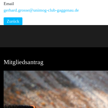
Email
gerhard.grosse@unimog-club-gaggenau.de
Zurück
Mitgliedsantrag