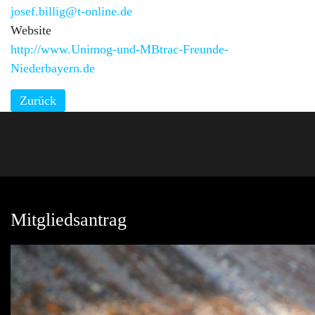
josef.billig@t-online.de
Website
http://www.Unimog-und-MBtrac-Freunde-
Niederbayern.de
Zurück
Mitgliedsantrag