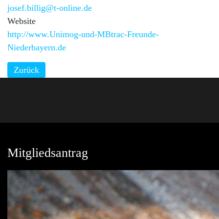
josef.billig@t-online.de
Website
http://www.Unimog-und-MBtrac-Freunde-
Niederbayern.de
Zurück
Mitgliedsantrag