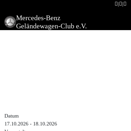
Mercedes-Benz
Geländewagen-Club e.V.
Saisonabschlussausfahrt Ziel
wir noch bekannt gegeben.
Organisation Jürgen und
Ernst
Beschreibung der Veranstaltung
Saisonabschlussausfahrt Ziel wir noch bekannt gegeben.
Organisation Jürgen und Ernst
Datum
17.10.2026 - 18.10.2026