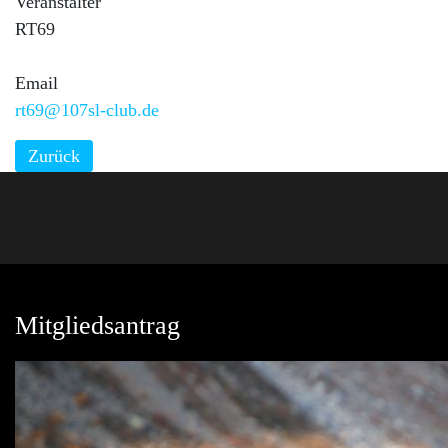
Veranstalter
RT69
Email
rt69@107sl-club.de
Zurück
Mitgliedsantrag