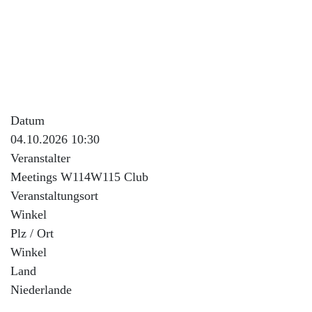
Onderweg komen we langs diverse restaurant waar volop
gelegenheid is om te lunchen.
Op het eindpunt, nabij de A7, wordt de dag afgesloten
met een hapje en drankje.
Datum
04.10.2026 10:30
Veranstalter
Meetings W114W115 Club
Veranstaltungsort
Winkel
Plz / Ort
Winkel
Land
Niederlande