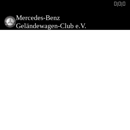
Mercedes-Benz
Geländewagen-Club e.V.
Najaarsmeeting in Noord
Holland
Beschreibung der Veranstaltung
Deze rit begint in het Noord-Hollandse dorp Winkel.
In het plaatselijke restaurant worden we ontvangen met
koffie en gebak. Daarna gaan we bij een clublid zijn
museum bekijken. Vervolgens rijden we een Molentocht
aan de hand van een routeboek. De tocht voert ons langs
bijzondere molens ook is er gelegenheid een molen te
bezoeken.