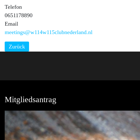
Telefon
0651178890
Email
meetings@w114w115clubnederland.nl
Zurück
Mitgliedsantrag