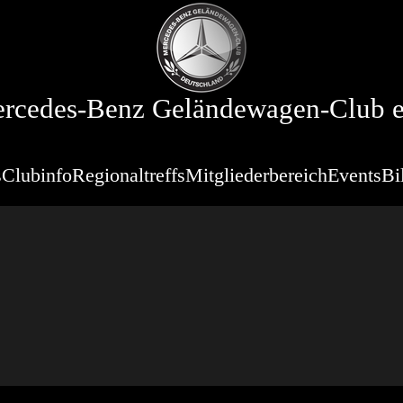
rcedes-Benz Geländewagen-Club e
s
Clubinfo
Regionaltreffs
Mitgliederbereich
Events
Bi