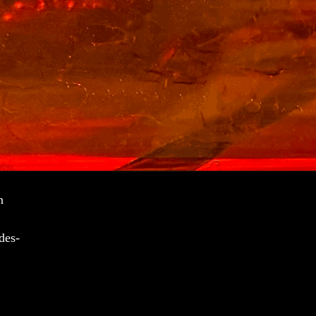
n
des-