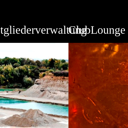
tgliederverwaltung
ClubLounge