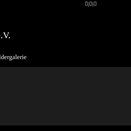
.V.
ldergalerie