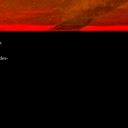
n
des-