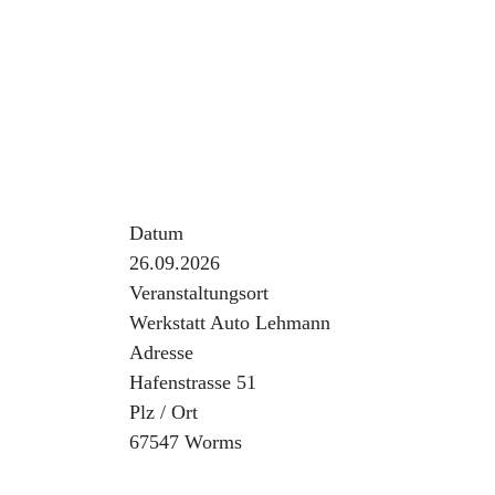
Wir sind zu Gast in der Firma unseres Cl
Uns steht eine Autowerkstatt inkl. Hebebühn
Aus organisatorischen Gründen ist eine A
Anmeldeschluss ist Montag, der 15.09.26.
Datum
26.09.2026
Veranstaltungsort
Werkstatt Auto Lehmann
Adresse
Hafenstrasse 51
Plz / Ort
67547 Worms