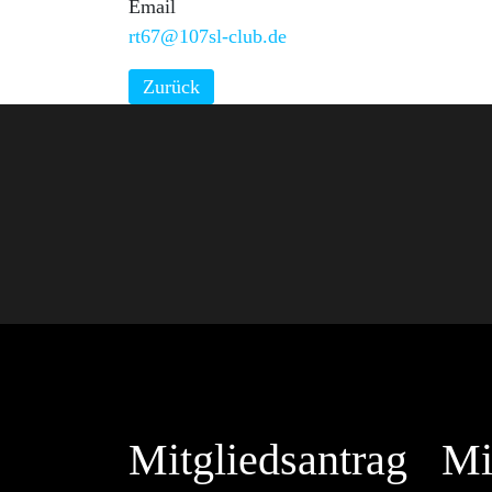
Email
rt67@107sl-club.de
Zurück
Mitgliedsantrag
Mi