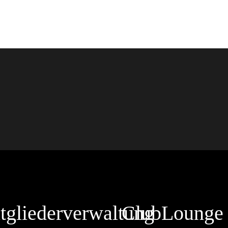
tgliederverwaltung
ClubLounge