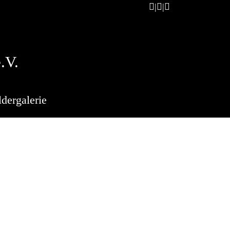
.V.
ldergalerie