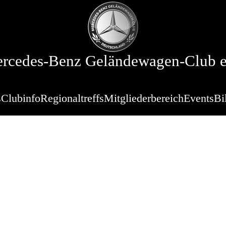
rcedes-Benz Geländewagen-Club e
s
Clubinfo
Regionaltreffs
Mitgliederbereich
Events
Bi
Technik - Tag
ranstaltung