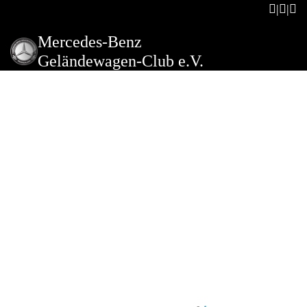
Mercedes-Benz
Geländewagen-Club e.V.
Besuch des Museums
Autovision
Beschreibung der Veranstaltung
Die Stiftung Museum AUTOVISION ist in einmaliger
Form wie eine Zeitreise durch die Mobilität
aufgebaut. Beginnend bei der Laufmaschine von Karl
Drais bis hin zum Wasserstoffauto der Zukunft wird
in sechs Ausstellungshallen auf drei Etagen die
komplette Automobilitätsgeschichte anhand deren
wichtigster Meilensteine gezeigt.