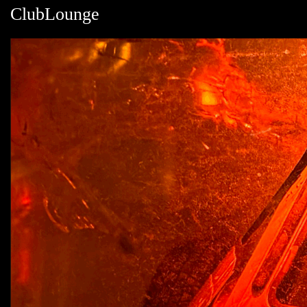
ClubLounge