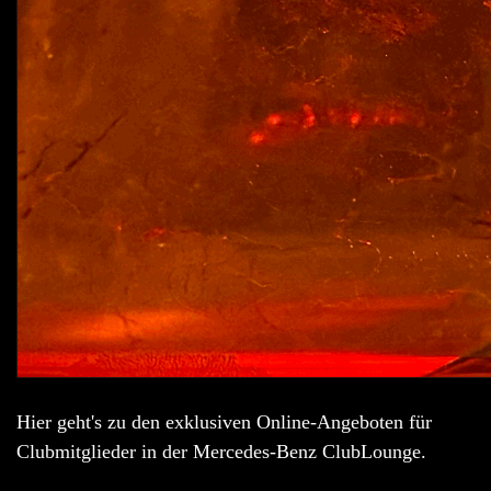
Hier geht's zu den exklusiven Online-Angeboten für
Clubmitglieder in der Mercedes-Benz ClubLounge.