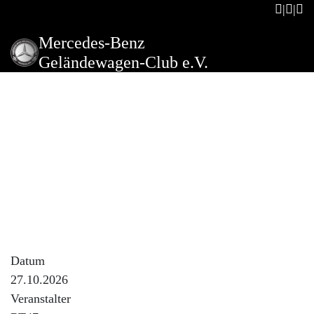
Mercedes-Benz
Geländewagen-Club e.V.
Stammtisch RT47 Oktober
2026
Beschreibung der Veranstaltung
Wir treffen uns regelmäßig am letzten Dienstag im
Monat zum gemütlichen Zusammensitzen, Gäste und
Interessenten sind jederzeit herzlich willkommen. Um
Anmeldung wird gebeten!
Datum
27.10.2026
Veranstalter