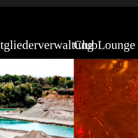
tgliederverwaltung
ClubLounge