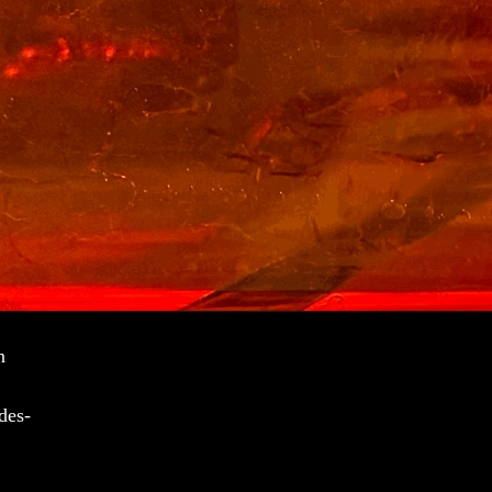
n
des-