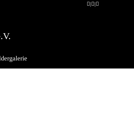
.V.
ldergalerie
a (Info)