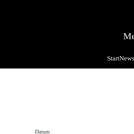
Me
Start
New
Retro C
Beschreibung der Ve
Nur zur Info - keine Clubveranstaltung !
Datum