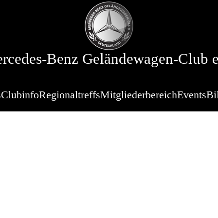
rcedes-Benz Geländewagen-Club e
s
Clubinfo
Regionaltreffs
Mitgliederbereich
Events
Bi
lassics Bavari
ranstaltung