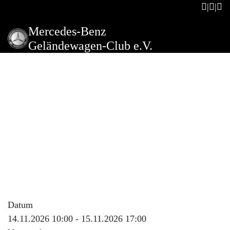
Mercedes-Benz
Geländewagen-Club e.V.
Lego-Bauen & Tüfteln &
mehr
Beschreibung der Veranstaltung
Im November verwandelt das LEGO-Event das Museum
in eine kreative Erlebniswelt für Groß und Klein.
Darüber hinaus dürfen sich die Besucherinnen und
Besucher auf weitere Überraschungen im Laufe des
Jahres freuen.
Datum
14.11.2026 10:00 - 15.11.2026 17:00