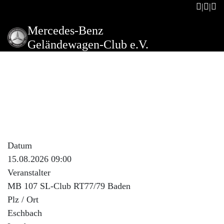
Mercedes-Benz
Geländewagen-Club e.V.
RT77/79 Salz und Asche
Tour
Beschreibung der Veranstaltung
Anmeldung erfolgt über interne E-Mail
Datum
15.08.2026 09:00
Veranstalter
MB 107 SL-Club RT77/79 Baden
Plz / Ort
Eschbach