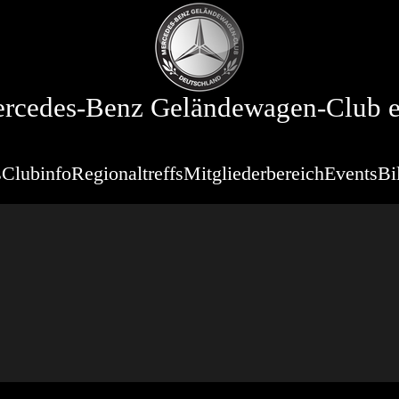
rcedes-Benz Geländewagen-Club e
s
Clubinfo
Regionaltreffs
Mitgliederbereich
Events
Bi