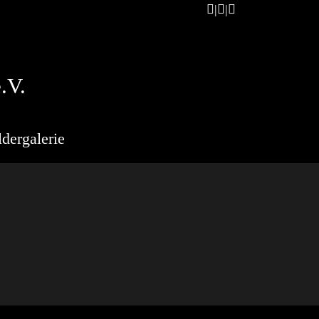
.V.
ldergalerie