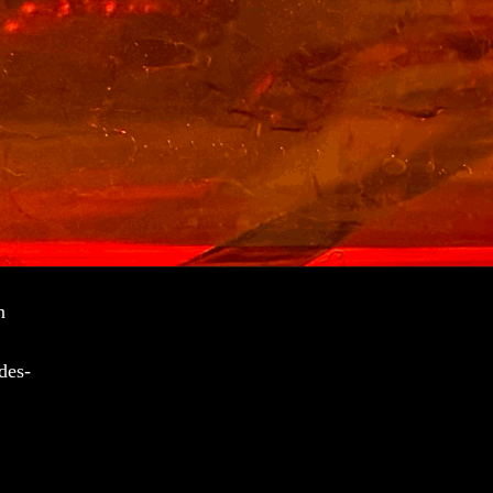
n
des-