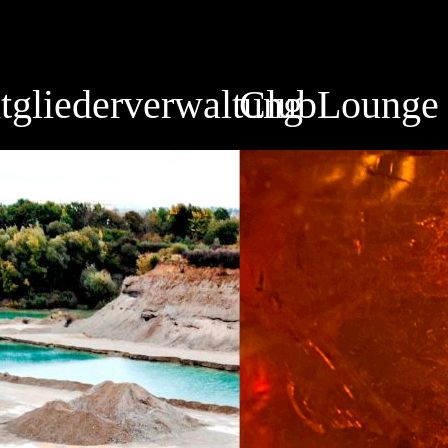
tgliederverwaltung
ClubLounge