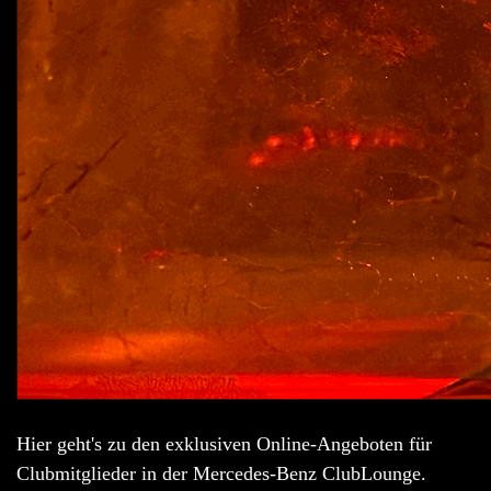
Hier geht's zu den exklusiven Online-Angeboten für
Clubmitglieder in der Mercedes-Benz ClubLounge.