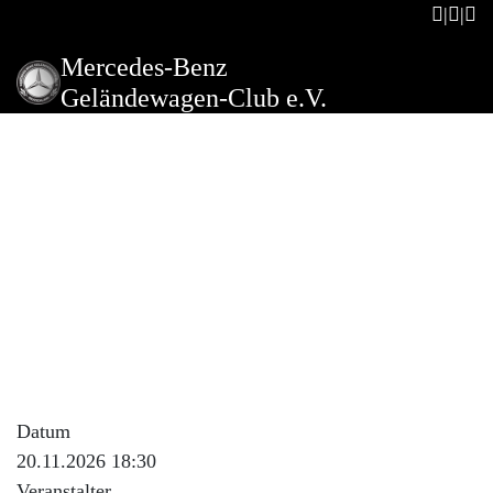
Mercedes-Benz
Geländewagen-Club e.V.
MBMC Regional-
Stammtisch Rhein-Ruhr
Beschreibung der Veranstaltung
Bei Teilnahme-Interesse bitte vorher bei Heinz Nowack
+49 1575 623 2155 oder Rolf Kölnberger +49 170 340
1859 anrufen.
Kurzfristige Änderungen möglich!
Datum
20.11.2026 18:30
Veranstalter