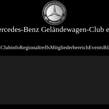
rcedes-Benz Geländewagen-Club e
s
Clubinfo
Regionaltreffs
Mitgliederbereich
Events
Bi