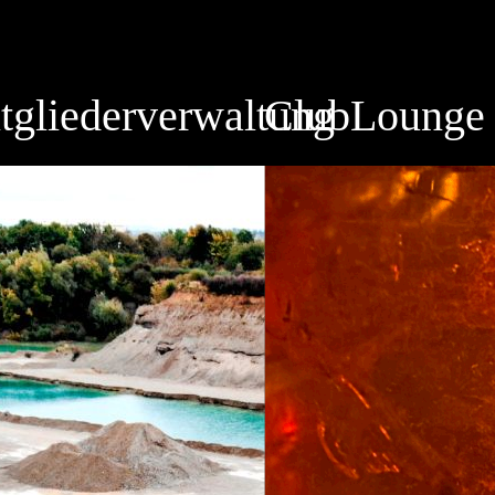
tgliederverwaltung
ClubLounge