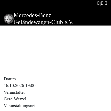
Mercedes-Benz
Geländewagen-Club e.V.
Stammtisch Zum Waldkater
Oktoberfest
Beschreibung der Veranstaltung
Nähere Infos werden noch kurzfristig über www.unimog-
mittelweser.de bekanntgegeben.
Datum
16.10.2026 19:00
Veranstalter
Gerd Wetzel
Veranstaltungsort