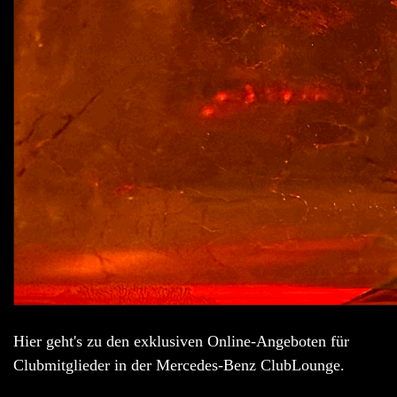
Hier geht's zu den exklusiven Online-Angeboten für
Clubmitglieder in der Mercedes-Benz ClubLounge.