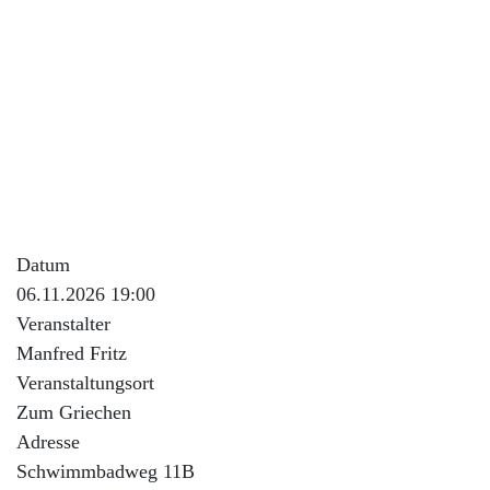
Wir treffen uns in der Stadiongaststätte "Zum Griechen",
Schwimmbadweg 11B in 74889 Sinsheim.
Eine Anmeldung ist nicht erforderlich
Datum
06.11.2026 19:00
Veranstalter
Manfred Fritz
Veranstaltungsort
Zum Griechen
Adresse
Schwimmbadweg 11B