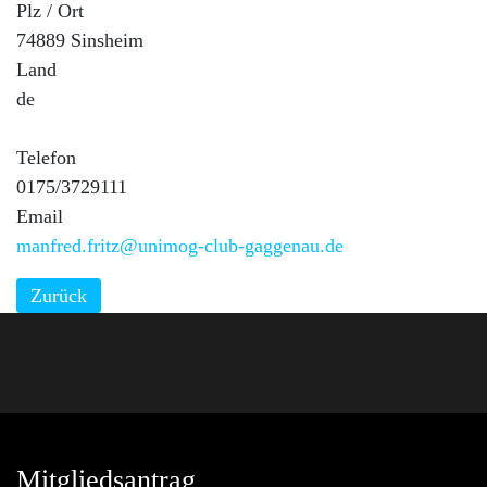
Plz / Ort
74889 Sinsheim
Land
de
Telefon
0175/3729111
Email
manfred.fritz@unimog-club-gaggenau.de
Zurück
Mitgliedsantrag