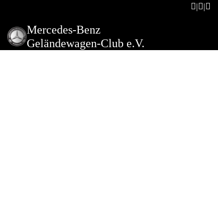
Mercedes-Benz
Geländewagen-Club e.V.
Stammtisch
Beschreibung der Veranstaltung
Liebe Unimoglerinnen und Unimogler der
Regionalgruppe Nordbaden,
unser nächster Stammtisch findet wie geplant am
nächsten Freitag, 06.11.2026 um 19.00 Uhr in Sinsheim
statt.