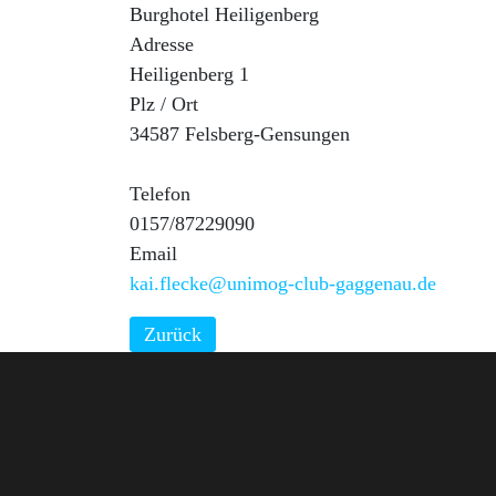
Burghotel Heiligenberg
Adresse
Heiligenberg 1
Plz / Ort
34587 Felsberg-Gensungen
Telefon
0157/87229090
Email
kai.flecke@unimog-club-gaggenau.de
Zurück