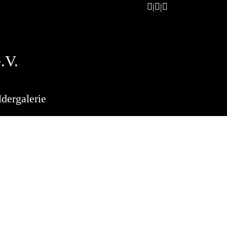
.V.
ldergalerie