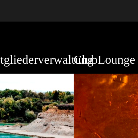
tgliederverwaltung
ClubLounge