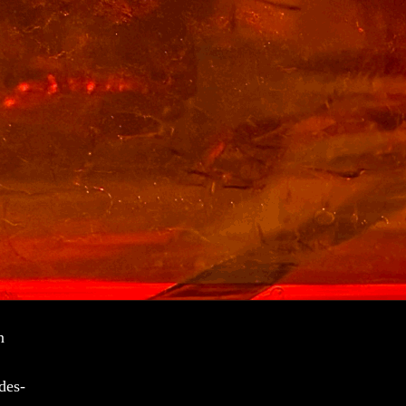
n
des-