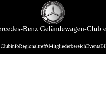
rcedes-Benz Geländewagen-Club e
s
Clubinfo
Regionaltreffs
Mitgliederbereich
Events
Bi
Stammtisch