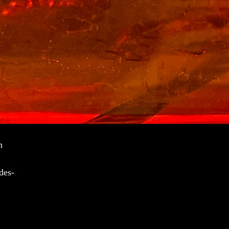
n
des-