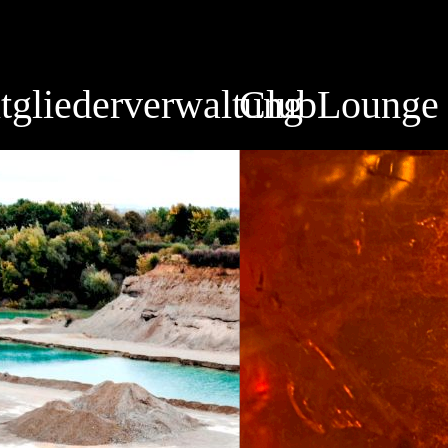
tgliederverwaltung
ClubLounge