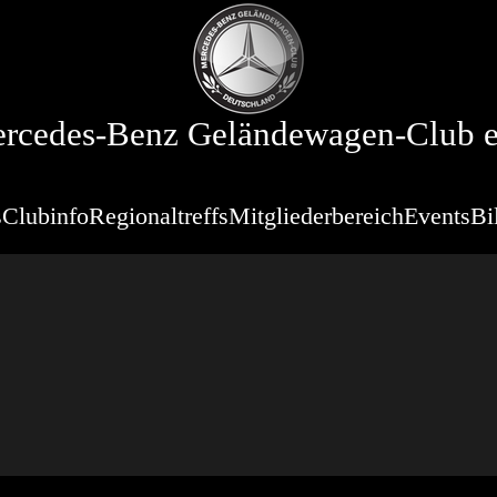
rcedes-Benz Geländewagen-Club e
s
Clubinfo
Regionaltreffs
Mitgliederbereich
Events
Bi