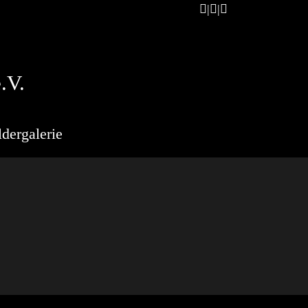
.V.
ldergalerie