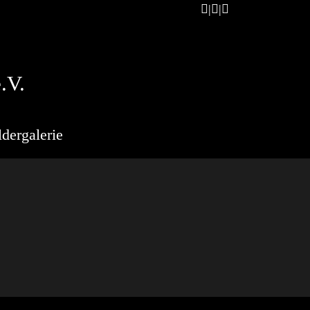
.V.
ldergalerie