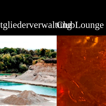
tgliederverwaltung
ClubLounge