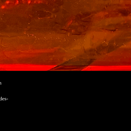
n
des-