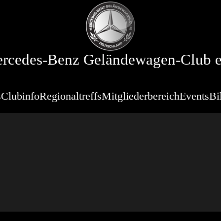
rcedes-Benz Geländewagen-Club e
s
Clubinfo
Regionaltreffs
Mitgliederbereich
Events
Bi