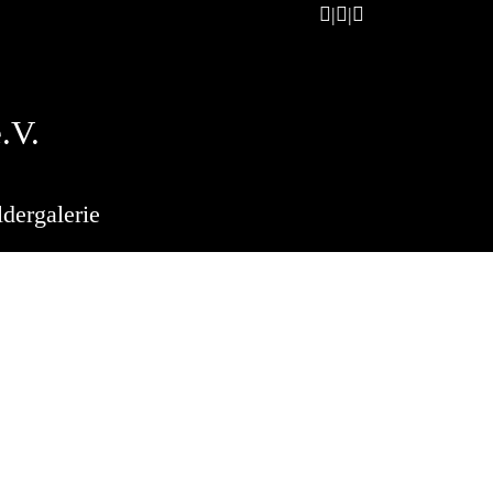
.V.
ldergalerie
Oost