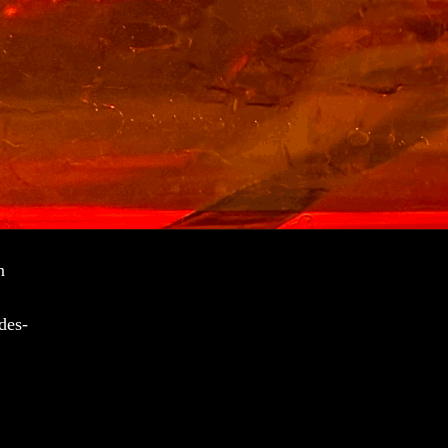
n
des-