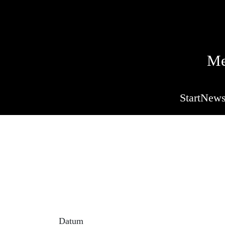
Me
Start
New
Sta
Beschreibung der Ve
Gastheer Frank Beeren
Datum