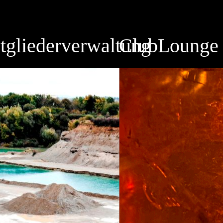
tgliederverwaltung
ClubLounge