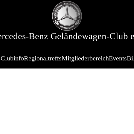
rcedes-Benz Geländewagen-Club e
s
Clubinfo
Regionaltreffs
Mitgliederbereich
Events
Bi
mmtisch Zuid-
ranstaltung