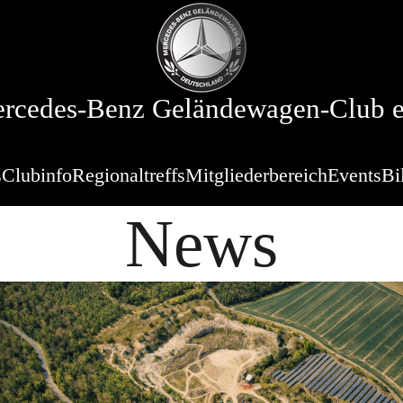
rcedes-Benz Geländewagen-Club e
s
Clubinfo
Regionaltreffs
Mitgliederbereich
Events
Bi
News