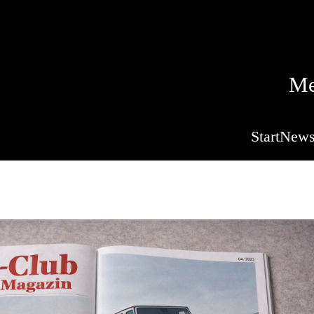
Me
Start
New