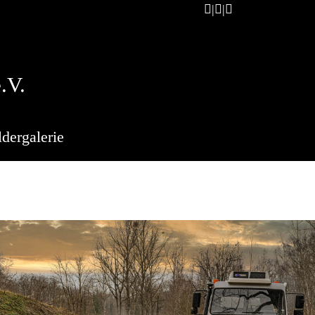
.V.
ldergalerie