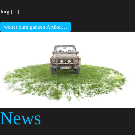
Jörg [...]
weiter zum ganzen Artikel…
News