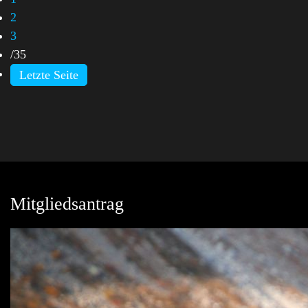
2
3
/
35
Letzte Seite
Mitgliedsantrag