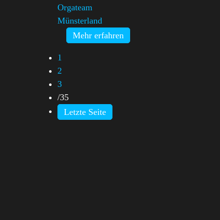
Orgateam
Münsterland
Mehr erfahren
1
2
3
/
35
Letzte Seite