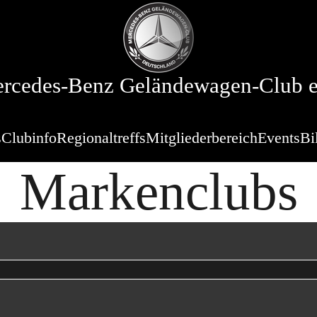
rcedes-Benz Geländewagen-Club e
s
Clubinfo
Regionaltreffs
Mitgliederbereich
Events
Bi
Markenclubs