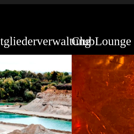
tgliederverwaltung
ClubLounge