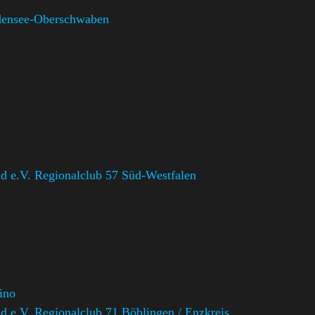
densee-Oberschwaben
,
 e.V. Regionalclub 57 Süd-Westfalen
ino
 e.V. Regionalclub 71 Böblingen / Enzkreis
,