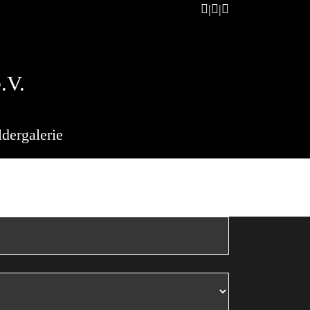
.V.
ldergalerie