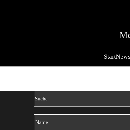
Me
Start
New